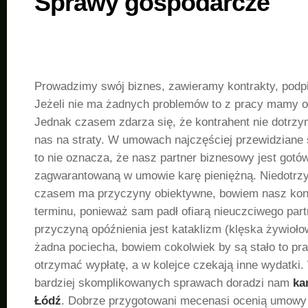
Sprawy gospodarcze
Prowadzimy swój biznes, zawieramy kontrakty, pod
Jeżeli nie ma żadnych problemów to z pracy mamy o
Jednak czasem zdarza się, że kontrahent nie dotrzym
nas na straty. W umowach najczęściej przewidziane
to nie oznacza, że nasz partner biznesowy jest got
zagwarantowaną w umowie karę pieniężną. Niedotrz
czasem ma przyczyny obiektywne, bowiem nasz kont
terminu, ponieważ sam padł ofiarą nieuczciwego par
przyczyną opóźnienia jest kataklizm (klęska żywioło
żadna pociecha, bowiem cokolwiek by są stało to p
otrzymać wypłatę, a w kolejce czekają inne wydatki. 
bardziej skomplikowanych sprawach doradzi nam
ka
Łódź
. Dobrze przygotowani mecenasi ocenią umow