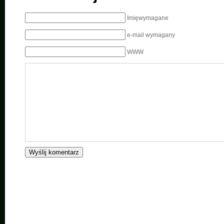
Imięwymagane
e-mail wymagany
WWW