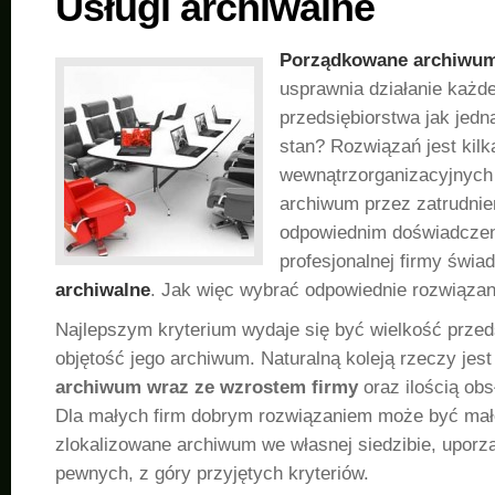
Usługi archiwalne
Porządkowane archiwu
usprawnia działanie każd
przedsiębiorstwa jak jedn
stan? Rozwiązań jest kilk
wewnątrzorganizacyjnych
archiwum przez zatrudnie
odpowiednim doświadczen
profesjonalnej firmy świa
archiwalne
. Jak więc wybrać odpowiednie rozwiązan
Najlepszym kryterium wydaje się być wielkość przed
objętość jego archiwum. Naturalną koleją rzeczy jes
archiwum wraz ze wzrostem firmy
oraz ilością obs
Dla małych firm dobrym rozwiązaniem może być mał
zlokalizowane archiwum we własnej siedzibie, upor
pewnych, z góry przyjętych kryteriów.