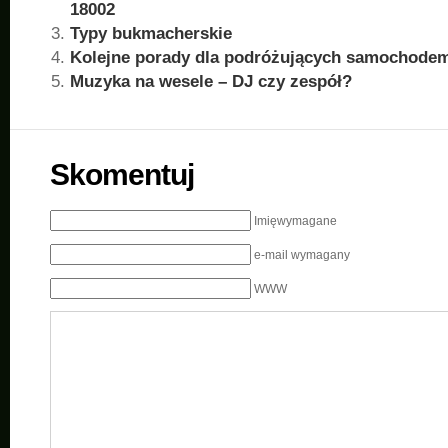
18002
Typy bukmacherskie
Kolejne porady dla podróżujących samochode
Muzyka na wesele – DJ czy zespół?
Skomentuj
Imięwymagane
e-mail wymagany
WWW