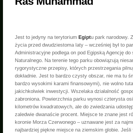
Ras Muhammad
Jest to jedyny na terytorium
Egipt
u park narodowy. 
życia przed dwudziestoma laty – wcześniej był to pa
Administracyjne podlega on pod Egipską Agencję do
Naturalnego. Na terenie tego parku obowiązują nies
rygorystyczne przepisy, których przestrzegania pilnu
dokładnie. Jest to bardzo czysty obszar, nie ma tu śm
bardzo wysokimi karami finansowymi), nie wolno tut
jakichkolwiek inwestycji. Wszelaka działalność gospo
zabroniona. Powierzchnia parku wynosi czterysta os
kilometrów kwadratowych, ale do zwiedzania udostęp
zaledwie dwanaście procent. Miejsce te znane jest r
koronie Morza Czerwonego – uznawane jest za najmn
najbardziej piękne miejsce na ziemskim globie. Jeśli