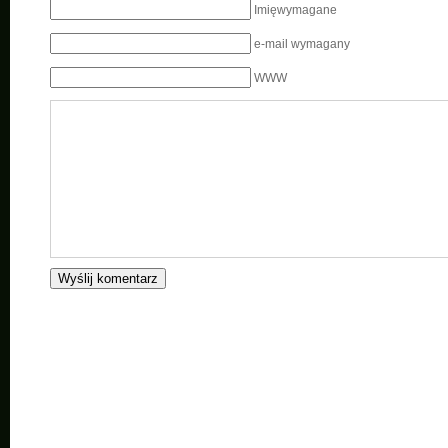
Imięwymagane
e-mail wymagany
WWW