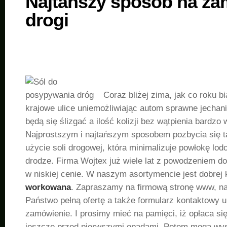
Najtańszy sposób na za
drogi
Coraz bliżej zima, jak co roku b
krajowe ulice uniemożliwiając autom sprawne jecha
będą się ślizgać a ilość kolizji bez wątpienia bardzo 
Najprostszym i najtańszym sposobem pozbycia się ta
użycie soli drogowej, która minimalizuje powłokę lod
drodze. Firma Wojtex już wiele lat z powodzeniem d
w niskiej cenie. W naszym asortymencie jest dobrej
workowana
. Zapraszamy na firmową stronę www, na
Państwo pełną ofertę a także formularz kontaktowy 
zamówienie. I prosimy mieć na pamięci, iż opłaca się
jeszcze przed pierwszymi opadami. Potem mogą wys