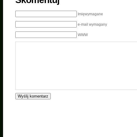
Imięwymagane
e-mail wymagany
WWW