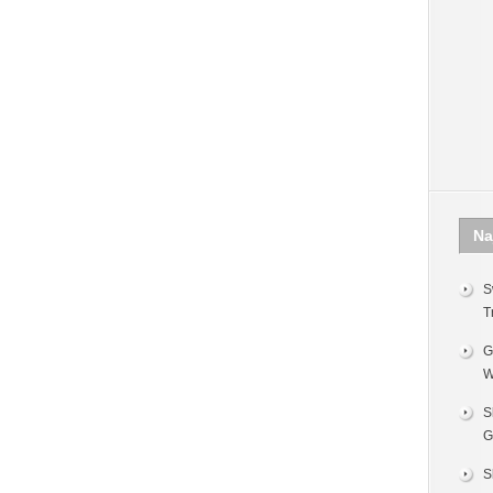
Na
S
T
G
W
S
G
S