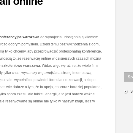
li online
konferencyjne warszawa
do wynajęcia udostępniają klientom
 bardzo dobrym pomysłem. Dzięki temu bez wychodzenia z domu
ką tylko chcemy, aby przeprowadzić profesjonalną konferencję.
wnością to, że rezerwację online w dzisiejszych czasach można
e szkoleniowe warszawa
. Widać więc wyraźnie, że wiele firm
edy tylko chce, wystarczy więc wejść na stronę internetową
Sp
pu sale, wypełnić odpowiedni formularz rezerwacji, a kłopot
s wie dobrze o tym, że ta opcja jest coraz bardziej popularna,
S
lko sporo czasu, ale także i energii, a to jest bardzo ważne.
sale rezerwowane są online nie tylko w naszym kraju, lecz w