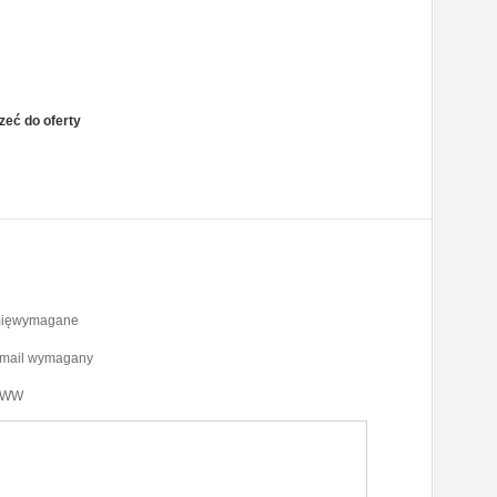
eć do oferty
mięwymagane
-mail wymagany
WW