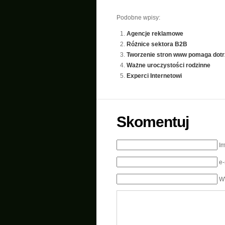
Podobne wpisy:
Agencje reklamowe
Różnice sektora B2B
Tworzenie stron www pomaga dotrz
Ważne uroczystości rodzinne
Experci Internetowi
Skomentuj
I
e
W