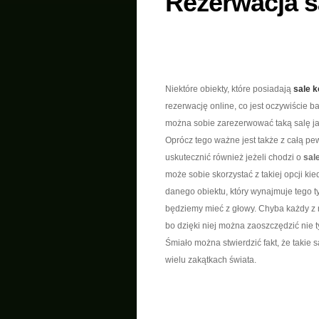
Rezerwacja sa
Niektóre obiekty, które posiadają
sale 
rezerwację online, co jest oczywiście
można sobie zarezerwować taką salę ja
Oprócz tego ważne jest także z całą pe
uskutecznić również jeżeli chodzi o
sal
może sobie skorzystać z takiej opcji ki
danego obiektu, który wynajmuje tego ty
będziemy mieć z głowy. Chyba każdy z na
bo dzięki niej można zaoszczędzić nie ty
Śmiało można stwierdzić fakt, że takie 
wielu zakątkach świata.