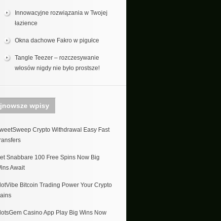
Innowacyjne rozwiązania w Twojej
łazience
Okna dachowe Fakro w pigułce
Tangle Teezer – rozczesywanie
włosów nigdy nie było prostsze!
jnowsze wpisy
weetSweep Crypto Withdrawal Easy Fast
ransfers
et Snabbare 100 Free Spins Now Big
ins Await
lotVibe Bitcoin Trading Power Your Crypto
ains
lotsGem Casino App Play Big Wins Now