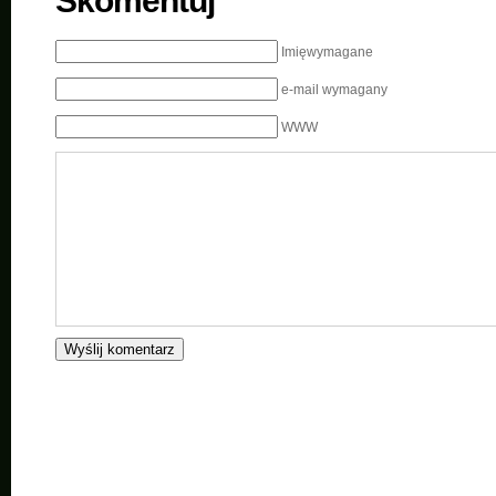
Skomentuj
Imięwymagane
e-mail wymagany
WWW