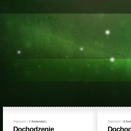
Napisany |
1 komentarz
Napisany |
0 ko
Dochodzenie
Dochod