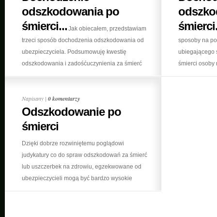
odszkodowania po
odszko
śmierci...
śmierci.
. . . . . . . . . . . . . . . . Jak obiecałem, przedstawiam
. . . . . . . . . 
trzeci sposób dochodzenia odszkodowania od
sposoby na p
ubezpieczyciela. Podsumowuję kwestię
ubiegającego s
odszkodowania i zadośćuczynienia za śmierć
śmierci osoby 
matki, ojca lub innej bliskiej osoby
Dochodzenie o
okazuje się b
Napisany |
0 komentarzy
Odszkodowanie po
śmierci
Dzięki dobrze rozwiniętemu poglądowi
judykatury co do spraw odszkodowań za śmierć
lub uszczerbek na zdrowiu, egzekwowane od
ubezpieczycieli mogą być bardzo wysokie