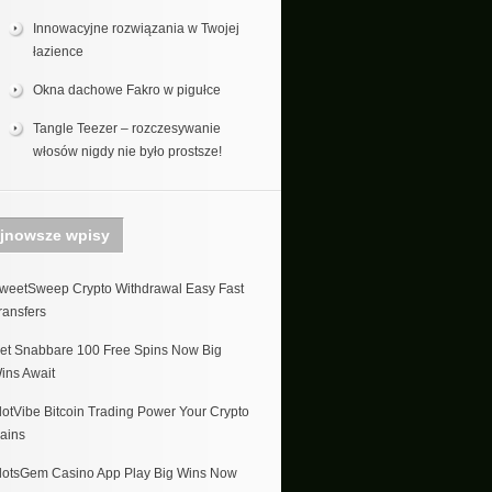
Innowacyjne rozwiązania w Twojej
łazience
Okna dachowe Fakro w pigułce
Tangle Teezer – rozczesywanie
włosów nigdy nie było prostsze!
jnowsze wpisy
weetSweep Crypto Withdrawal Easy Fast
ransfers
et Snabbare 100 Free Spins Now Big
ins Await
lotVibe Bitcoin Trading Power Your Crypto
ains
lotsGem Casino App Play Big Wins Now