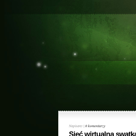
Napisany |
0 komentarzy
Sieć wirtualną swatk