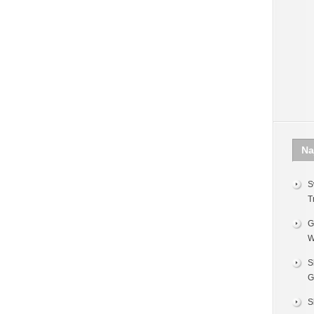
Na
S
T
G
W
S
G
S