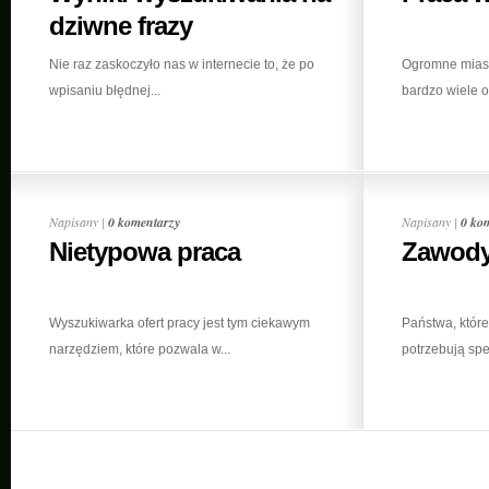
dziwne frazy
Nie raz zaskoczyło nas w internecie to, że po
Ogromne miast
wpisaniu błędnej...
bardzo wiele o
Napisany |
0 komentarzy
Napisany |
0 ko
Nietypowa praca
Zawody
Wyszukiwarka ofert pracy jest tym ciekawym
Państwa, które
narzędziem, które pozwala w...
potrzebują spec