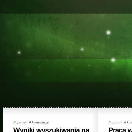
Napisany |
0 komentarzy
Napisany |
0 ko
Wyniki wyszukiwania na
Praca 