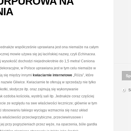
URPUROWA NA
NIA
 jednakże współcześnie uprawiana jest ona niemalże na całym
cznej mowie używa się jej łacińskiej nazwy, czyli
Echinacea.
ej wysokość dochodzi niejednokrotnie do 1,5 metra! Ceniona
dekoracyjne, w Polsce uprawiana jest w tym celu niemalże w
ją się między innymi
kwiaciarnie internetowe
„Róża”, które
Sp
nazwie Gliwice. Kwiaciarnie te oferują w sprzedaży nie tylko
skotki, słodycze itp. oraz zajmują się wykonywanie
S
jak ozdoba kościoła, wystrój sali itp. Jednakże coraz częściej
ecie ze względu na swe właściwości lecznicze; głównie w tym
ięki stosowaniu takiego wyciągu wzmacnia się nasz układ
 właściwości przeciwgrzybiczne, przeciwwirusowe i
 jej przy pogryzieniach przez węże, na oparzenia, bóle gardła