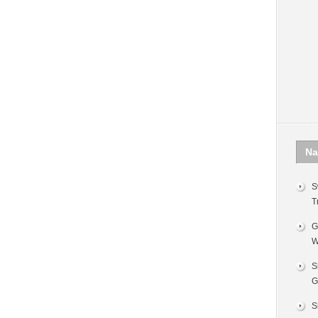
Na
S
T
G
W
S
G
S