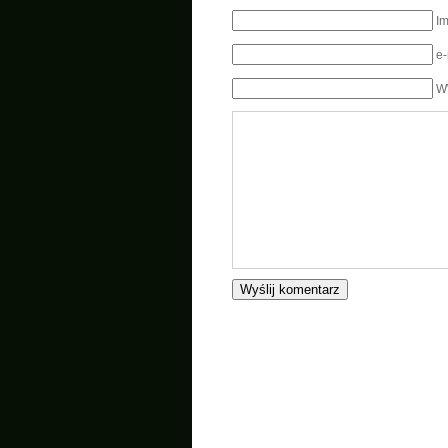
I
e
W