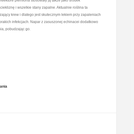
 Niektóre plemiona stosowały ją także jako środek
iekliznę i wszelkie stany zapalne. Aktualnie roślina ta
zający krew i dlatego jest skutecznym lekiem przy zapaleniach
orakich infekcjach. Napar z zasuszonej echinacei dodatkowo
ia, pobudzając go.
ania