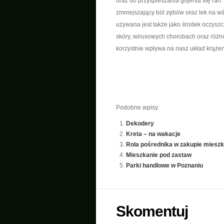
oraz do przyspieszania gojenia się ran.
zmniejszający ból zębów oraz lek na wśc
używana jest także jako środek oczyszc
skóry, wirusowych chorobach oraz różn
korzystnie wpływa na nasz układ krążen
Podobne wpisy:
Dekodery
Kreta – na wakacje
Rola pośrednika w zakupie mieszk
Mieszkanie pod zastaw
Parki handlowe w Poznaniu
Skomentuj