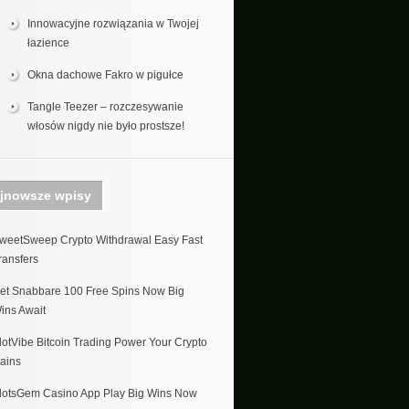
Innowacyjne rozwiązania w Twojej
łazience
Okna dachowe Fakro w pigułce
Tangle Teezer – rozczesywanie
włosów nigdy nie było prostsze!
jnowsze wpisy
weetSweep Crypto Withdrawal Easy Fast
ransfers
et Snabbare 100 Free Spins Now Big
ins Await
lotVibe Bitcoin Trading Power Your Crypto
ains
lotsGem Casino App Play Big Wins Now