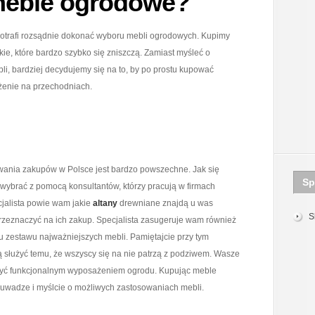
meble ogrodowe?
trafi rozsądnie dokonać wyboru mebli ogrodowych. Kupimy
akie, które bardzo szybko się zniszczą. Zamiast myśleć o
li, bardziej decydujemy się na to, by po prostu kupować
ażenie na przechodniach.
ywania zakupów w Polsce jest bardzo powszechne. Jak się
Sp
ybrać z pomocą konsultantów, którzy pracują w firmach
cjalista powie wam jakie
altany
drewniane znajdą u was
S
przeznaczyć na ich zakup. Specjalista zasugeruje wam również
u zestawu najważniejszych mebli. Pamiętajcie przy tym
 służyć temu, że wszyscy się na nie patrzą z podziwem. Wasze
 być funkcjonalnym wyposażeniem ogrodu. Kupując meble
a uwadze i myślcie o możliwych zastosowaniach mebli.