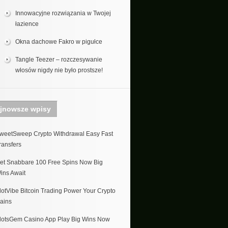
Innowacyjne rozwiązania w Twojej
łazience
Okna dachowe Fakro w pigułce
Tangle Teezer – rozczesywanie
włosów nigdy nie było prostsze!
jnowsze wpisy
weetSweep Crypto Withdrawal Easy Fast
ransfers
et Snabbare 100 Free Spins Now Big
ins Await
lotVibe Bitcoin Trading Power Your Crypto
ains
lotsGem Casino App Play Big Wins Now