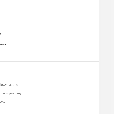
a
ania
mięwymagane
-mail wymagany
WW