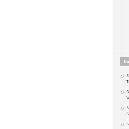
Na
S
T
G
W
S
G
S