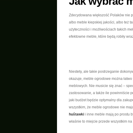
Jak wybrać 
Zdecydowana większość Polaków nie po
albo meble kiepskiej jakości, albo też t
użyteczności i możliwościach takich meb
efektowne meble, które będą robiły wr
Niestety, ale takie postrzeganie dokon
okazuje, meble ogrodowe można łatwo w
meblowych. Nie musicie się znać – spe
zastosowanie, a także ile powinniście 
jaki budżet będzie optymalny dla zakup
wszystkim, że meble ogrodowe nie mają
huśtawki
i inne meble mają po prostu
właśnie to miejcie przede wszystkim n