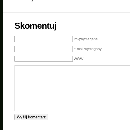
Skomentuj
Imięwymagane
e-mail wymagany
WWW