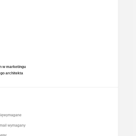
n w marketingu
go architekta
mięwymagane
-mail wymagany
WW