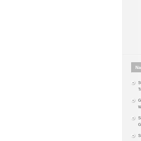
Na
S
T
G
W
S
G
S