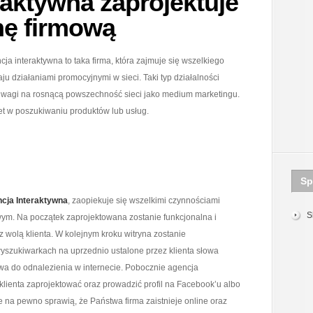
raktywna zaprojektuje
nę firmową
cja interaktywna to taka firma, która zajmuje się wszelkiego
aju działaniami promocyjnymi w sieci. Taki typ działalności
z uwagi na rosnącą powszechność sieci jako medium marketingu.
et w poszukiwaniu produktów lub usług.
Sp
cja Interaktywna
, zaopiekuje się wszelkimi czynnościami
S
ym. Na początek zaprojektowana zostanie funkcjonalna i
z wolą klienta. W kolejnym kroku witryna zostanie
szukiwarkach na uprzednio ustalone przez klienta słowa
wa do odnalezienia w internecie. Pobocznie agencja
 klienta zaprojektować oraz prowadzić profil na Facebook’u albo
e na pewno sprawią, że Państwa firma zaistnieje online oraz