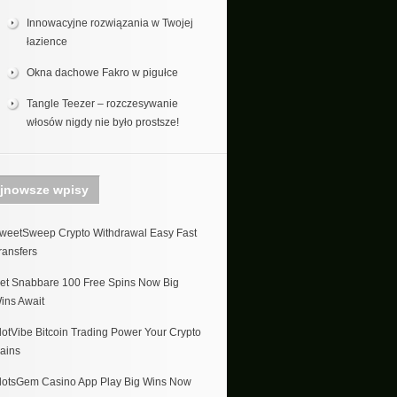
Innowacyjne rozwiązania w Twojej
łazience
Okna dachowe Fakro w pigułce
Tangle Teezer – rozczesywanie
włosów nigdy nie było prostsze!
jnowsze wpisy
weetSweep Crypto Withdrawal Easy Fast
ransfers
et Snabbare 100 Free Spins Now Big
ins Await
lotVibe Bitcoin Trading Power Your Crypto
ains
lotsGem Casino App Play Big Wins Now