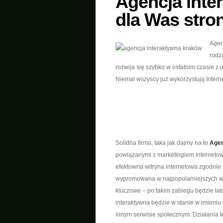
Agencja inte
dla Was stro
Agen
rodz
rozwija się szybko w ostatnim czasie 
Niemal wszyscy już wykorzystują Intern
Solidna firma, taka jak dajmy na to
Agen
powiązanymi z marketingiem internetow
efektowna witryna internetowa zgodnie 
wypromowana w najpopularniejszych wy
kluczowe – po takim zabiegu będzie łat
interaktywna będzie w stanie w imieniu
innym serwisie społecznym. Działania t