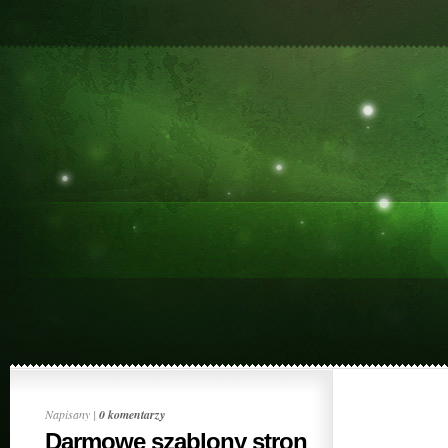
Napisany |
0 komentarzy
Darmowe szablony stron