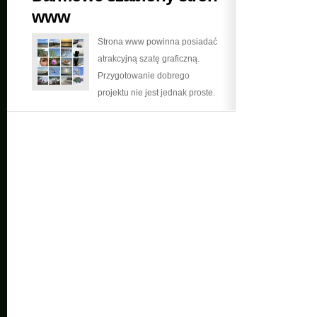
www
Strona www powinna posiadać
atrakcyjną szatę graficzną.
Przygotowanie dobrego
projektu nie jest jednak proste.
Czasami warto rozważyć
sięgnięcie po jeden z
gotowych szablonów dla stron
www.