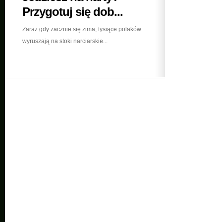
Przygotuj się dob...
Zaraz gdy zacznie się zima, tysiące polaków
wyruszają na stoki narciarskie...