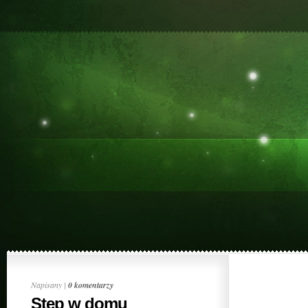
Napisany |
0 komentarzy
Step w domu