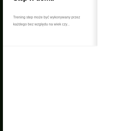
Trening step może być wykonywany przez
każdego bez względu na wiek czy...