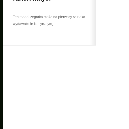
Ten model zegarka może na pierwszy rzut oka
wydawać się klasycznym,...