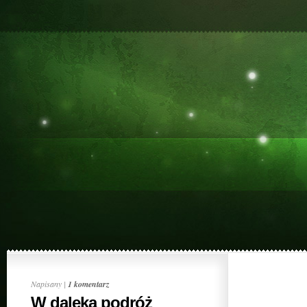
Napisany |
1 komentarz
W daleką podróż