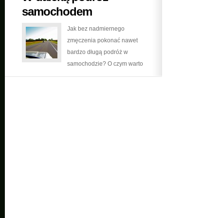
samochodem
Jak bez nadmiernego
zmęczenia pokonać nawet
bardzo długą podróż w
samochodzie? O czym warto
pamiętać przygotowując się do
długiej podróży? Kilka prostych
i użytecznych porad na temat
podróżowania czterema
kółkami.