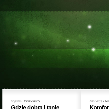
Napisany |
0 komentarzy
Napisany |
0 ko
Gdzie dobra i tanie
Komfor