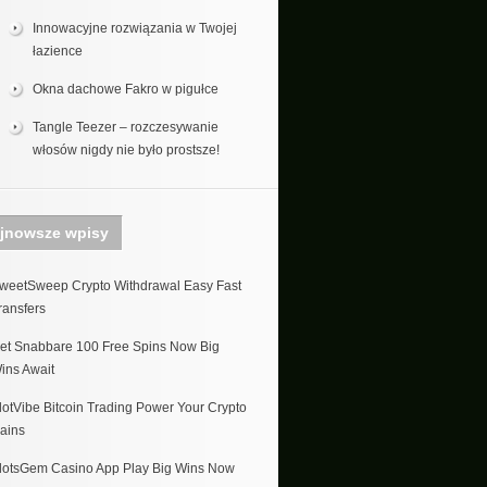
Innowacyjne rozwiązania w Twojej
łazience
Okna dachowe Fakro w pigułce
Tangle Teezer – rozczesywanie
włosów nigdy nie było prostsze!
jnowsze wpisy
weetSweep Crypto Withdrawal Easy Fast
ransfers
et Snabbare 100 Free Spins Now Big
ins Await
lotVibe Bitcoin Trading Power Your Crypto
ains
lotsGem Casino App Play Big Wins Now