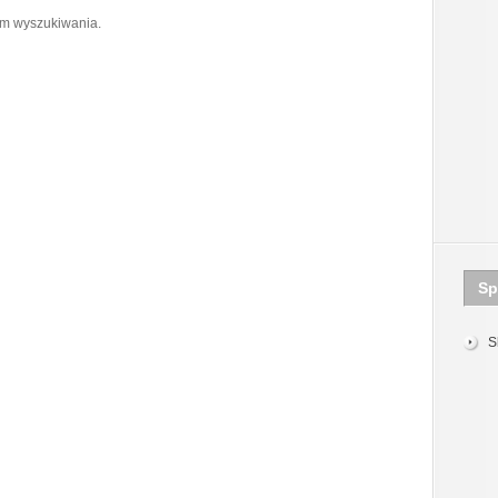
om wyszukiwania.
Sp
S