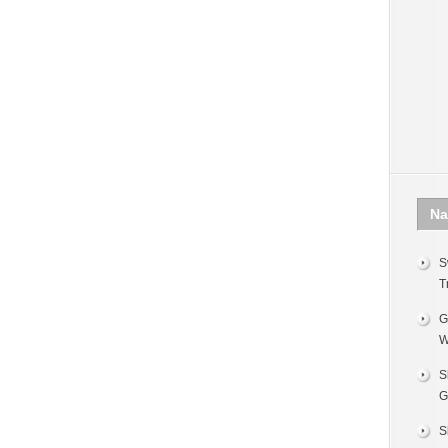
Na
S
T
G
W
S
G
S