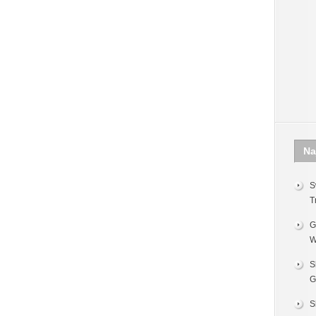
Na
S
T
G
W
S
G
S