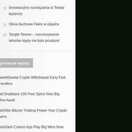
Innowacyjne rozwiązania w Twojej
łazience
Okna dachowe Fakro w pigułce
Tangle Teezer – rozczesywanie
włosów nigdy nie było prostsze!
jnowsze wpisy
weetSweep Crypto Withdrawal Easy Fast
ransfers
et Snabbare 100 Free Spins Now Big
ins Await
lotVibe Bitcoin Trading Power Your Crypto
ains
lotsGem Casino App Play Big Wins Now