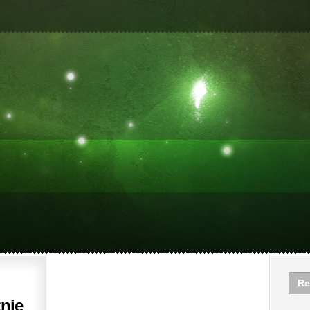
Re
nie