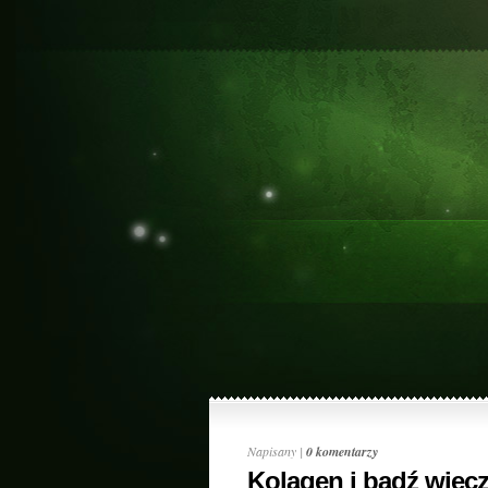
Napisany |
0 komentarzy
Kolagen i bądź wiecz