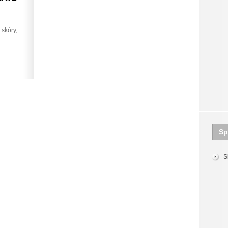
skóry,
Sp
S