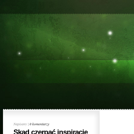
Napisany |
0 komentarzy
Skąd czerpać inspiracje