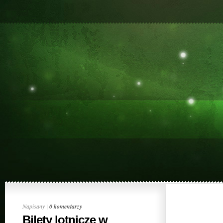
Napisany |
0 komentarzy
Bilety lotnicze w