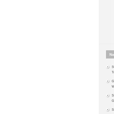
Na
S
T
G
W
S
G
S