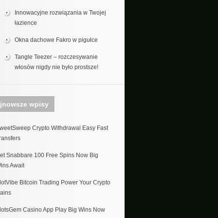
Innowacyjne rozwiązania w Twojej
łazience
Okna dachowe Fakro w pigułce
Tangle Teezer – rozczesywanie
włosów nigdy nie było prostsze!
jnowsze wpisy
weetSweep Crypto Withdrawal Easy Fast
ransfers
et Snabbare 100 Free Spins Now Big
ins Await
lotVibe Bitcoin Trading Power Your Crypto
ains
lotsGem Casino App Play Big Wins Now