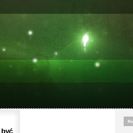
Re
 być