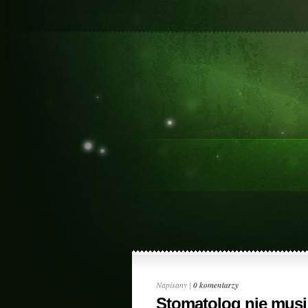
Napisany |
0 komentarzy
Stomatolog nie musi