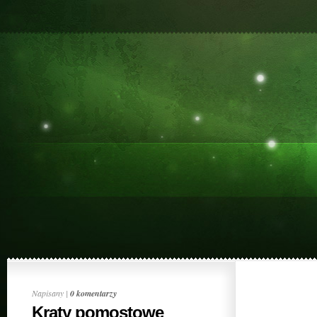
Napisany |
0 komentarzy
Kraty pomostowe