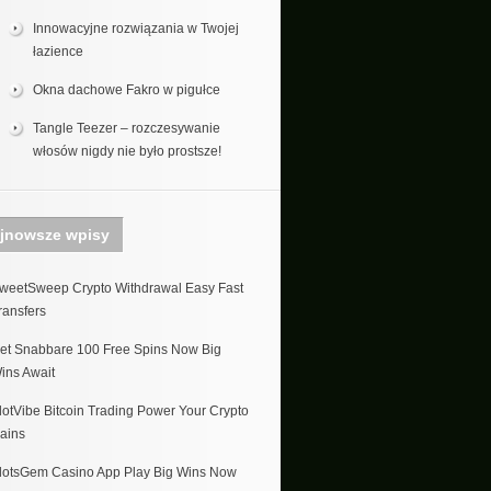
Innowacyjne rozwiązania w Twojej
łazience
Okna dachowe Fakro w pigułce
Tangle Teezer – rozczesywanie
włosów nigdy nie było prostsze!
jnowsze wpisy
weetSweep Crypto Withdrawal Easy Fast
ransfers
et Snabbare 100 Free Spins Now Big
ins Await
lotVibe Bitcoin Trading Power Your Crypto
ains
lotsGem Casino App Play Big Wins Now