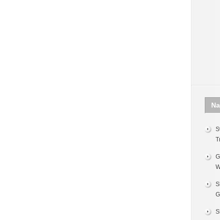
Na
S
T
G
W
S
G
S