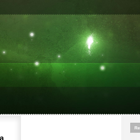
Re
la