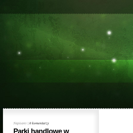
Napisany |
0 komentarzy
Parki handlowe w