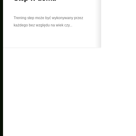
Trening step może być wykonywany przez
każdego bez względu na wiek czy...