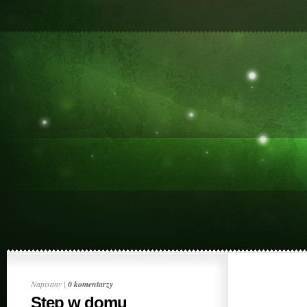
Napisany |
0 komentarzy
Step w domu