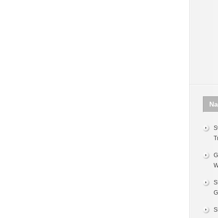
Na
S
T
G
W
S
G
S