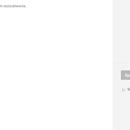
om wyszukiwania.
Sp
S