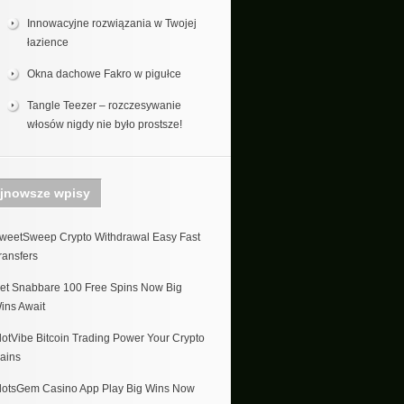
Innowacyjne rozwiązania w Twojej
łazience
Okna dachowe Fakro w pigułce
Tangle Teezer – rozczesywanie
włosów nigdy nie było prostsze!
jnowsze wpisy
weetSweep Crypto Withdrawal Easy Fast
ransfers
et Snabbare 100 Free Spins Now Big
ins Await
lotVibe Bitcoin Trading Power Your Crypto
ains
lotsGem Casino App Play Big Wins Now