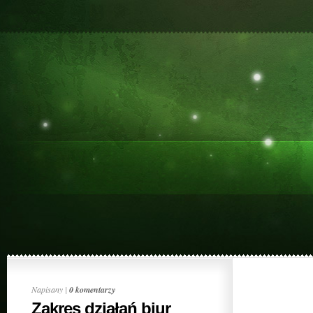
Napisany |
0 komentarzy
Zakres działań biur