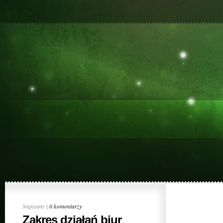
Napisany |
0 komentarzy
Zakres działań biur